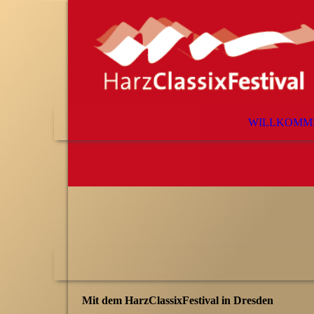
WILLKOMM
Mit dem HarzClassixFestival in Dresden