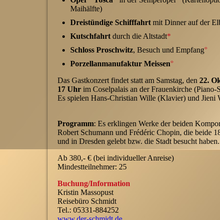
Maihälfte)
Dreistündige Schifffahrt
mit Dinner auf der El
Kutschfahrt
durch die Altstadt
*
Schloss Proschwitz
, Besuch und Empfang
°
Porzellanmanufaktur Meissen
°
Das Gastkonzert findet statt am Samstag, den
22. O
17 Uhr
im Coselpalais an der Frauenkirche (Piano-S
Es spielen Hans-Christian Wille (Klavier) und Jieni 
Programm
: Es erklingen Werke der beiden Kompo
Robert Schumann und Frédéric Chopin, die beide 1
und in Dresden gelebt bzw. die Stadt besucht haben.
Ab 380,- € (bei individueller Anreise)
Mindestteilnehmer: 25
Buchung/Information
Kristin Massopust
Reisebüro Schmidt
Tel.: 05331-884252
www.der-schmidt.de