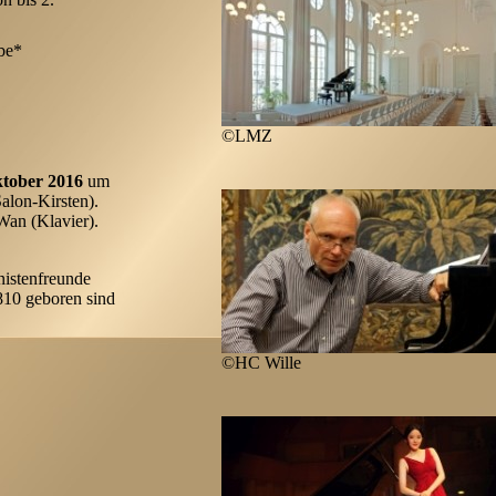
be*
©LMZ
ktober 2016
um
alon-Kirsten).
Wan (Klavier).
nistenfreunde
810 geboren sind
©HC Wille