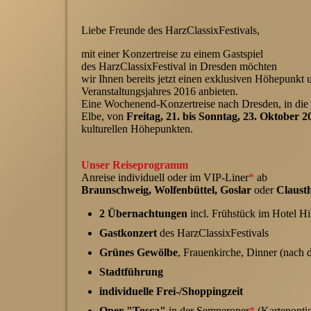
Liebe Freunde des HarzClassixFestivals,
mit einer Konzertreise zu einem Gastspiel
des HarzClassixFestival in Dresden möchten
wir Ihnen bereits jetzt einen exklusiven Höhepunkt 
Veranstaltungsjahres 2016 anbieten.
Eine Wochenend-Konzertreise nach Dresden, in die 
Elbe, von
Freitag, 21. bis Sonntag, 23. Oktober 2
kulturellen Höhepunkten.
Unser Reiseprogramm
Anreise individuell oder im VIP-Liner
*
ab
Braunschweig, Wolfenbüttel, Goslar
oder
Clausth
2 Übernachtungen
incl. Frühstück im Hotel H
Gastkonzert
des HarzClassixFestivals
Grünes Gewölbe
, Frauenkirche, Dinner (nach
Stadtführung
individuelle Frei-/Shoppingzeit
Oper "Tosca"
in der Semperoper
*
(Kartenoptio