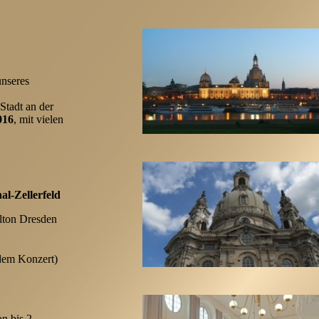
unseres
Stadt an der
016
, mit vielen
al-Zellerfeld
ilton Dresden
 dem Konzert)
n bis 2.